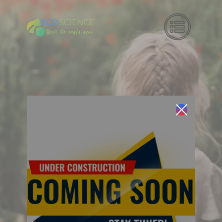
Ana sayfa
Hakkımızda
Çözümlerimiz
Hava Durumu
Global İş Ortaklarımız
İletişim