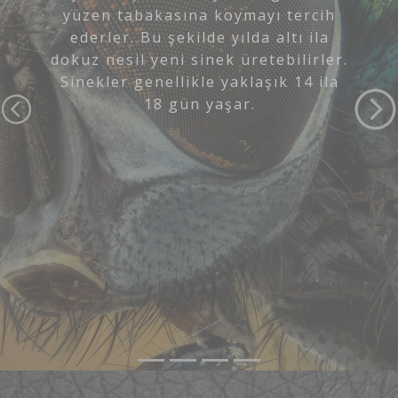
 tercih
altı ila
Sivrisineklerin Durgun sularda 
ebilirler.
biliyor musunuz?
k 14 ila
Bu kaynakların %86 gibi bir oran
ile oluşturulan ve küçük müdaha
sivrisinek üremesi için elverişsi
getirilebilecek kaynaklardır.