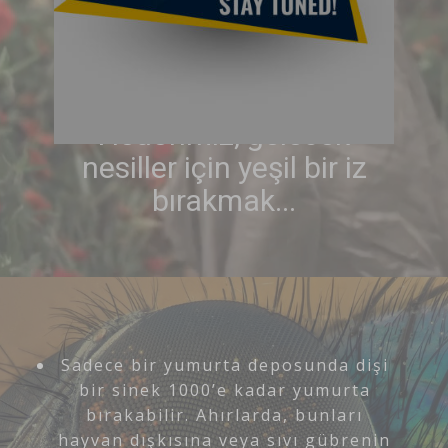
Hedefimiz, gelecek
nesiller için yeşil bir iz
bırakmak...
nda dişi
yumurta
unları
 gübrenin